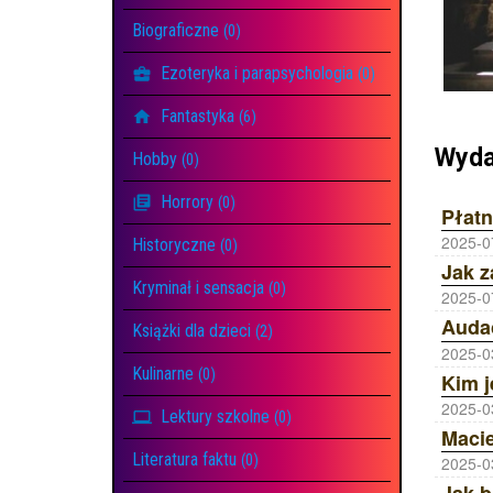
Biograficzne
(0)
Ezoteryka i parapsychologia
(0)
Fantastyka
(6)
Wyda
Hobby
(0)
Horrory
(0)
Płatn
2025-0
Historyczne
(0)
Jak z
Kryminał i sensacja
(0)
2025-0
Książki dla dzieci
(2)
2025-0
Kulinarne
(0)
2025-0
Lektury szkolne
(0)
Literatura faktu
(0)
2025-0