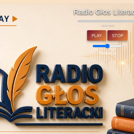
Radio Głos Litera
00:00 / 00:00
PLAY
STOP
Głośność