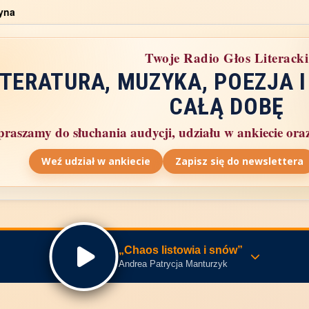
yna
Twoje Radio Głos Literacki
ITERATURA, MUZYKA, POEZJA I
CAŁĄ DOBĘ
raszamy do słuchania audycji, udziału w ankiecie oraz 
Weź udział w ankiecie
Zapisz się do newslettera
„Chaos listowia i snów”
Andrea Patrycja Manturzyk