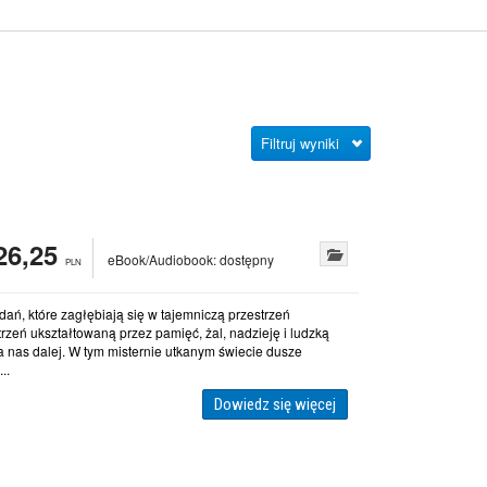
Filtruj wyniki
26,25
eBook/Audiobook:
dostępny
PLN
dań, które zagłębiają się w tajemniczą przestrzeń
rzeń ukształtowaną przez pamięć, żal, nadzieję i ludzką
a nas dalej. W tym misternie utkanym świecie dusze
..
Dowiedz się więcej