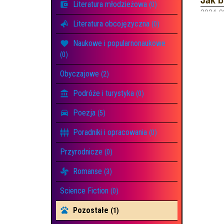
Literatura młodzieżowa
(0)
2024-0
Literatura obcojęzyczna
(0)
Naukowe i popularnonaukowe
(0)
Obyczajowe
(2)
Podróże i turystyka
(0)
Poezja
(5)
Poradniki i opracowania
(0)
Przyrodnicze
(0)
Romanse
(3)
Science Fiction
(0)
Pozostałe
(1)