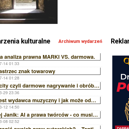
rzenia kulturalne
Rekl
Archiwum wydarzeń
a analiza prawna MARKI VS. darmowa.
7-14 01:33
astrzec znak towarowy
7-14 01:28
Audacity czyli darmowe nagrywanie i obróbka dźwięku
3-29 23:36
Kim jest wydawca muzyczny i jak może odmienić Twoją karierę? | Ania Laskowska Sony Music Publishing ZAiKS Akademia
3-12 14:50
Maciej Janik: AI a prawa twórców - co musisz wiedzieć? Wywiad z prawnikiem | ZAiKS Akademia
3-08 02:52
Jak bronić swoich praw autorskich? – Tantiemy, Licencje, Ai | ZAiKS Akademia