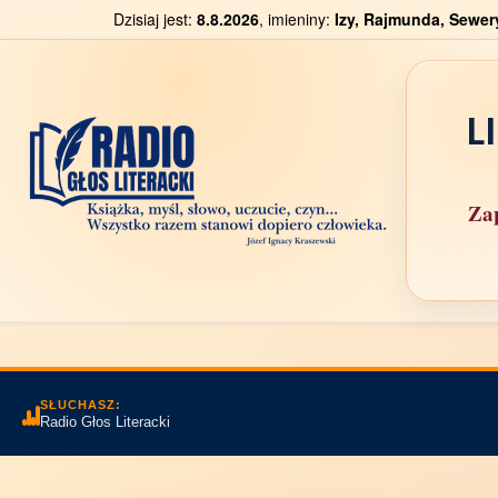
Dzisiaj jest:
8.8.2026
, imieniny:
Izy, Rajmunda, Sewer
L
Zap
SŁUCHASZ:
Radio Głos Literacki