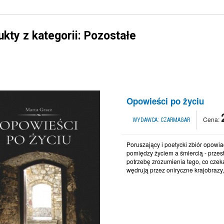
kty z kategorii: Pozostałe
Opowieści po życiu
Cena:
WYDAWCA:
CZARMAGAR
Poruszający i poetycki zbiór opowia
pomiędzy życiem a śmiercią - przest
potrzebę zrozumienia tego, co czek
wędrują przez oniryczne krajobrazy,.