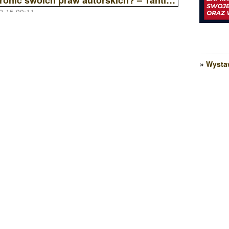
2-15 00:11
»
Wysta