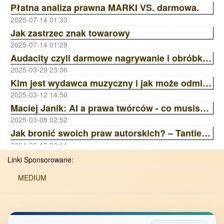
Płatna analiza prawna MARKI VS. darmowa.
2025-07-14 01:33
Jak zastrzec znak towarowy
2025-07-14 01:28
Audacity czyli darmowe nagrywanie i obróbka dźwięku
2025-03-29 23:36
Kim jest wydawca muzyczny i jak może odmienić Twoją karierę? | Ania Laskowska Sony Music Publishing ZAiKS Akademia
2025-03-12 14:50
Maciej Janik: AI a prawa twórców - co musisz wiedzieć? Wywiad z prawnikiem | ZAiKS Akademia
2025-03-08 02:52
Jak bronić swoich praw autorskich? – Tantiemy, Licencje, Ai | ZAiKS Akademia
2024-02-15 00:11
Linki Sponsorowane:
MEDIUM