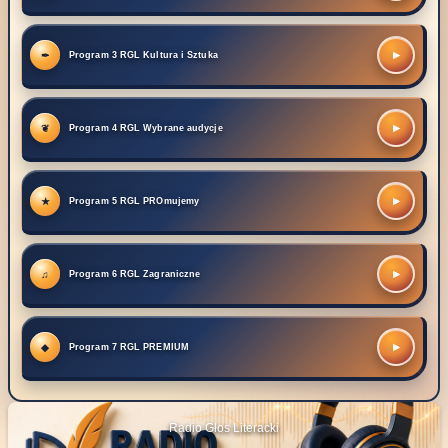
▶
Program 3 RGL Kultura i Sztuka
▶
Program 4 RGL Wybrane audycje
▶
Program 5 RGL PROmujemy
▶
Program 6 RGL Zagraniczne
▶
Program 7 RGL PREMIUM
Radio Głos Literacki