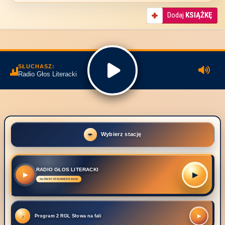
Dodaj
KSIĄŻKĘ
SŁUCHASZ:
Radio Głos Literacki
Wybierz stację
RADIO GŁOS LITERACKI
▶
▶
Program 2 RGL Słowa na fali