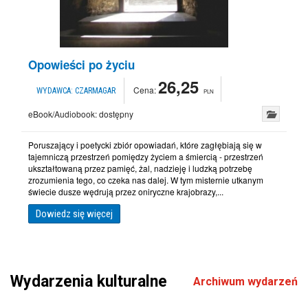
Opowieści po życiu
26,25
Cena:
WYDAWCA:
CZARMAGAR
PLN
eBook/Audiobook:
dostępny
Poruszający i poetycki zbiór opowiadań, które zagłębiają się w
tajemniczą przestrzeń pomiędzy życiem a śmiercią - przestrzeń
ukształtowaną przez pamięć, żal, nadzieję i ludzką potrzebę
zrozumienia tego, co czeka nas dalej. W tym misternie utkanym
świecie dusze wędrują przez oniryczne krajobrazy,...
Dowiedz się więcej
Wydarzenia kulturalne
Archiwum wydarzeń