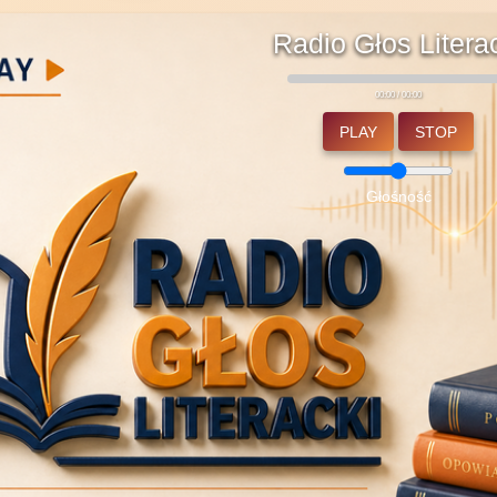
Radio Głos Litera
00:00 / 00:00
PLAY
STOP
Głośność