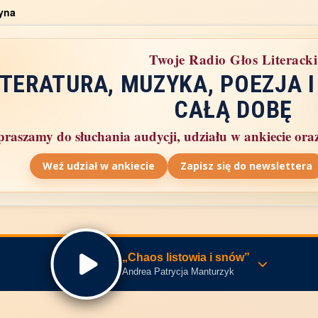
yna
Twoje Radio Głos Literacki
ITERATURA, MUZYKA, POEZJA I
CAŁĄ DOBĘ
raszamy do słuchania audycji, udziału w ankiecie oraz 
Weź udział w ankiecie
Zapisz się do newslettera
„Chaos listowia i snów”
Andrea Patrycja Manturzyk