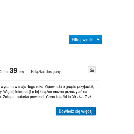
Filtruj wyniki
39
Cena:
Książka:
dostępny
PLN
, wydana w maju tego roku. Opowiada o grupie przyjaciół,
y. Więcej informacji o tej kisążce można przeczytać na
a Załuga- autorka powieści Cena książki to 39 zł+ 17 zł
Dowiedz się więcej