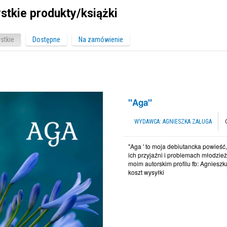
stkie produkty/książki
stkie
Dostępne
Na zamówienie
"Aga"
WYDAWCA:
AGNIESZKA ZAŁUGA
"Aga ' to moja debiutancka powieść
ich przyjaźni i problemach młodzież
moim autorskim profilu fb: Agnieszk
koszt wysyłki