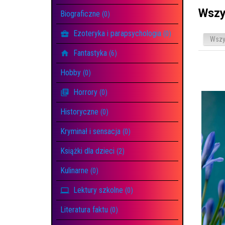
Wszy
Biograficzne
(0)
Ezoteryka i parapsychologia
(0)
Wszy
Fantastyka
(6)
Hobby
(0)
Horrory
(0)
Historyczne
(0)
Kryminał i sensacja
(0)
Książki dla dzieci
(2)
Kulinarne
(0)
Lektury szkolne
(0)
Literatura faktu
(0)