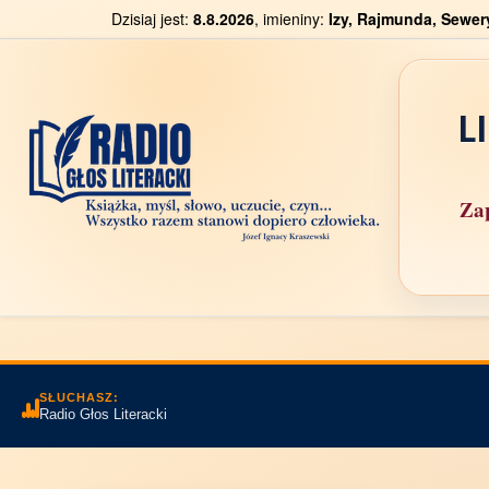
Dzisiaj jest:
8.8.2026
, imieniny:
Izy, Rajmunda, Sewer
L
Zap
SŁUCHASZ:
Radio Głos Literacki