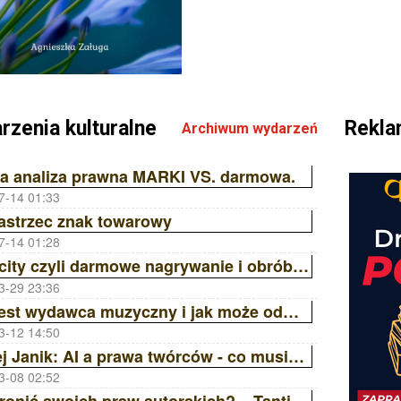
rzenia kulturalne
Rekl
Archiwum wydarzeń
a analiza prawna MARKI VS. darmowa.
7-14 01:33
astrzec znak towarowy
7-14 01:28
Audacity czyli darmowe nagrywanie i obróbka dźwięku
3-29 23:36
Kim jest wydawca muzyczny i jak może odmienić Twoją karierę? | Ania Laskowska Sony Music Publishing ZAiKS Akademia
3-12 14:50
Maciej Janik: AI a prawa twórców - co musisz wiedzieć? Wywiad z prawnikiem | ZAiKS Akademia
3-08 02:52
Jak bronić swoich praw autorskich? – Tantiemy, Licencje, Ai | ZAiKS Akademia