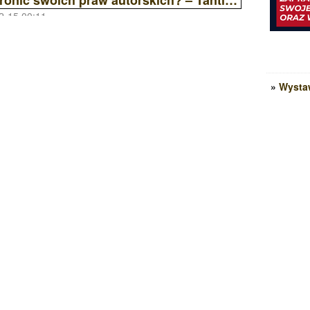
2-15 00:11
»
Wysta