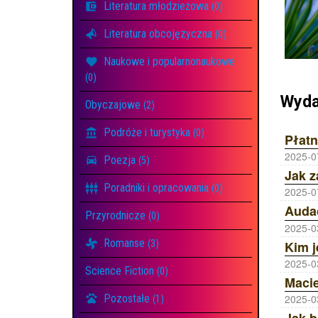
Literatura młodzieżowa
(0)
Literatura obcojęzyczna
(0)
Naukowe i popularnonaukowe
(0)
Wyda
Obyczajowe
(2)
Podróże i turystyka
(0)
Płatn
2025-0
Poezja
(5)
Jak z
Poradniki i opracowania
(0)
2025-0
Przyrodnicze
(0)
2025-0
Romanse
(3)
2025-0
Science Fiction
(0)
2025-0
Pozostałe
(1)