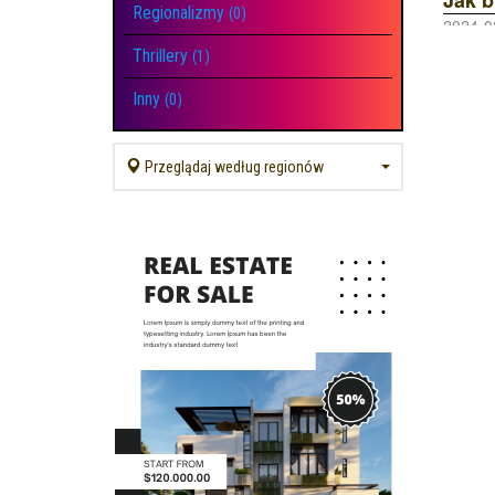
Regionalizmy
(0)
2024-0
Thrillery
(1)
Inny
(0)
Przeglądaj według regionów