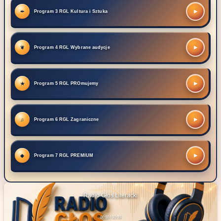
▶
Program 3 RGL Kultura i Sztuka
▶
Program 4 RGL Wybrane audycje
▶
Program 5 RGL PROmujemy
▶
Program 6 RGL Zagraniczne
▶
Program 7 RGL PREMIUM
Radio Głos Literacki
00:00 / 00:00