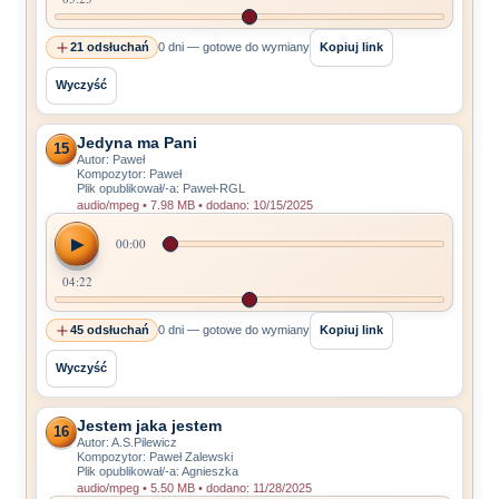
21 odsłuchań
0 dni — gotowe do wymiany
Kopiuj link
Wyczyść
Jedyna ma Pani
15
Autor: Paweł
Kompozytor: Paweł
Plik opublikował/-a: Paweł-RGL
audio/mpeg • 7.98 MB • dodano: 10/15/2025
▶
00:00
04:22
45 odsłuchań
0 dni — gotowe do wymiany
Kopiuj link
Wyczyść
Jestem jaka jestem
16
Autor: A.S.Pilewicz
Kompozytor: Paweł Zalewski
Plik opublikował/-a: Agnieszka
audio/mpeg • 5.50 MB • dodano: 11/28/2025