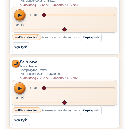
Plik opublikował/-a: Beata
audio/mpeg • 5.12 MB • dodano: 9/18/2025
▶
00:00
03:43
40 odsłuchań
0 dni — gotowe do wymiany
Kopiuj link
Wyczyść
Są słowa
10
Autor: Paweł
Kompozytor: Paweł
Plik opublikował/-a: Paweł-RGL
audio/mpeg • 6.52 MB • dodano: 9/18/2025
▶
00:00
03:35
66 odsłuchań
0 dni — gotowe do wymiany
Kopiuj link
Wyczyść