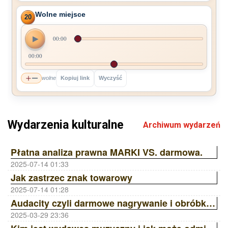
Wolne miejsce
20
▶
00:00
00:00
—
wolne
Kopiuj link
Wyczyść
Wydarzenia kulturalne
Archiwum wydarzeń
Płatna analiza prawna MARKI VS. darmowa.
2025-07-14 01:33
Jak zastrzec znak towarowy
2025-07-14 01:28
Audacity czyli darmowe nagrywanie i obróbka dźwięku
2025-03-29 23:36