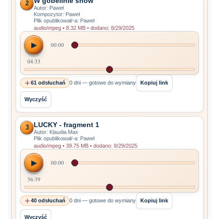
W gobelinie snów
2
Autor: Paweł
Kompozytor: Paweł
Plik opublikował/-a: Paweł
audio/mpeg • 8.32 MB • dodano: 8/29/2025
▶
00:00
04:33
61 odsłuchań
0 dni — gotowe do wymiany
Kopiuj link
Wyczyść
LUCKY - fragment 1
3
Autor: Klaudia Max
Plik opublikował/-a: Paweł
audio/mpeg • 39.75 MB • dodano: 8/29/2025
▶
00:00
36:39
40 odsłuchań
0 dni — gotowe do wymiany
Kopiuj link
Wyczyść