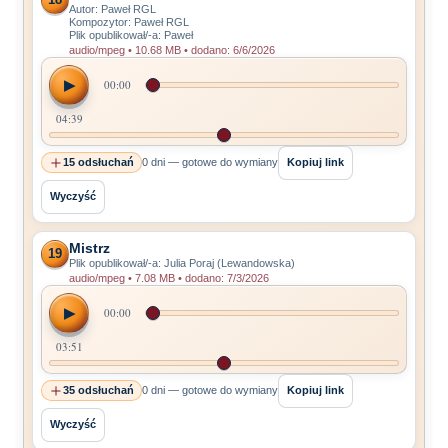
Autor: Paweł RGL
Kompozytor: Paweł RGL
Plik opublikował/-a: Paweł
audio/mpeg • 10.68 MB • dodano: 6/6/2026
▶
00:00
04:39
15 odsłuchań
0 dni — gotowe do wymiany
Kopiuj link
Wyczyść
Mistrz
19
Plik opublikował/-a: Julia Poraj (Lewandowska)
audio/mpeg • 7.08 MB • dodano: 7/3/2026
▶
00:00
03:51
35 odsłuchań
0 dni — gotowe do wymiany
Kopiuj link
Wyczyść