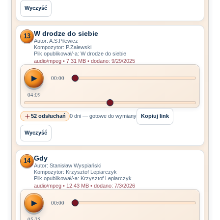
Wyczyść
W drodze do siebie
13
Autor: A.S.Pilewicz
Kompozytor: P.Zalewski
Plik opublikował/-a: W drodze do siebie
audio/mpeg • 7.31 MB • dodano: 9/29/2025
▶
00:00
04:09
52 odsłuchań
0 dni — gotowe do wymiany
Kopiuj link
Wyczyść
Gdy
14
Autor: Stanisław Wyspiański
Kompozytor: Krzysztof Lepiarczyk
Plik opublikował/-a: Krzysztof Lepiarczyk
audio/mpeg • 12.43 MB • dodano: 7/3/2026
▶
00:00
05:25