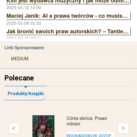
Kim jest wydawca muzyczny i jak może odmienić Twoją karierę? | Ania Laskowska Sony Music Publishing ZAiKS Akademia
2025-03-12 14:50
Maciej Janik: AI a prawa twórców - co musisz wiedzieć? Wywiad z prawnikiem | ZAiKS Akademia
2025-03-08 02:52
Jak bronić swoich praw autorskich? – Tantiemy, Licencje, Ai | ZAiKS Akademia
2024-02-15 00:11
Linki Sponsorowane:
MEDIUM
Polecane
Produkty/książki
Córka słońca. Miejsce
początku
EBOOK/AUDIOBOOK:
DOSTĘPNY