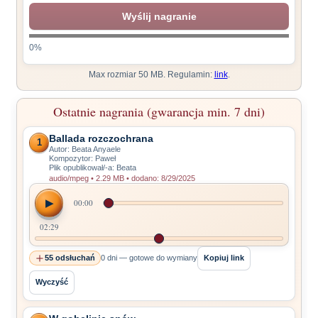
Ostatnie nagrania (gwarancja min. 7 dni)
Ballada rozczochrana
1
Autor: Beata Anyaele
Kompozytor: Paweł
Plik opublikował/-a: Beata
audio/mpeg • 2.29 MB • dodano: 8/29/2025
▶
00:00
02:29
55 odsłuchań
0 dni — gotowe do wymiany
Kopiuj link
Wyczyść