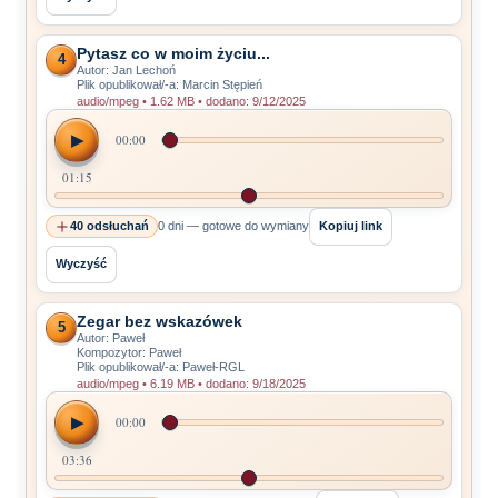
Pytasz co w moim życiu...
4
Autor: Jan Lechoń
Plik opublikował/-a: Marcin Stępień
audio/mpeg • 1.62 MB • dodano: 9/12/2025
▶
00:00
01:15
40 odsłuchań
0 dni — gotowe do wymiany
Kopiuj link
Wyczyść
Zegar bez wskazówek
5
Autor: Paweł
Kompozytor: Paweł
Plik opublikował/-a: Paweł-RGL
audio/mpeg • 6.19 MB • dodano: 9/18/2025
▶
00:00
03:36