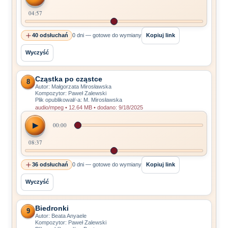
04:57
40 odsłuchań
0 dni — gotowe do wymiany
Kopiuj link
Wyczyść
Cząstka po cząstce
8
Autor: Małgorzata Mirosławska
Kompozytor: Paweł Zalewski
Plik opublikował/-a: M. Mirosławska
audio/mpeg • 12.64 MB • dodano: 9/18/2025
▶
00:00
08:37
36 odsłuchań
0 dni — gotowe do wymiany
Kopiuj link
Wyczyść
Biedronki
9
Autor: Beata Anyaele
Kompozytor: Paweł Zalewski