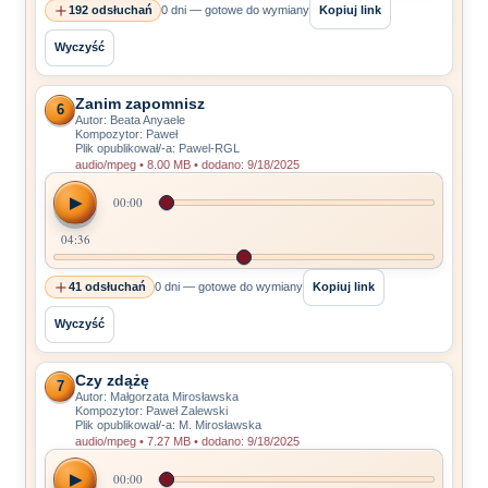
192 odsłuchań
0 dni — gotowe do wymiany
Kopiuj link
Wyczyść
Zanim zapomnisz
6
Autor: Beata Anyaele
Kompozytor: Paweł
Plik opublikował/-a: Pawel-RGL
audio/mpeg • 8.00 MB • dodano: 9/18/2025
▶
00:00
04:36
41 odsłuchań
0 dni — gotowe do wymiany
Kopiuj link
Wyczyść
Czy zdążę
7
Autor: Małgorzata Mirosławska
Kompozytor: Paweł Zalewski
Plik opublikował/-a: M. Mirosławska
audio/mpeg • 7.27 MB • dodano: 9/18/2025
▶
00:00