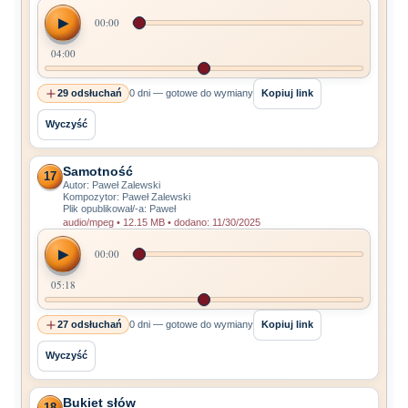
▶
00:00
04:00
29 odsłuchań
0 dni — gotowe do wymiany
Kopiuj link
Wyczyść
Samotność
17
Autor: Paweł Zalewski
Kompozytor: Paweł Zalewski
Plik opublikował/-a: Paweł
audio/mpeg • 12.15 MB • dodano: 11/30/2025
▶
00:00
05:18
27 odsłuchań
0 dni — gotowe do wymiany
Kopiuj link
Wyczyść
Bukiet słów
18