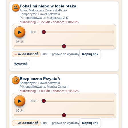
Pokaż mi niebo w locie ptaka
11
Autor: Małgorzata Zwierzyk-Krzak
Kompozytor: Paweł Zalewski
Plik opublikował/-a: Małgorzata Z K
audio/mpeg • 8.22 MB • dodano: 9/18/2025
▶
00:00
03:35
42 odsłuchań
0 dni — gotowe do wymiany
Kopiuj link
Wyczyść
Bezpieczna Przystań
12
Kompozytor: Paweł Zalewski
Plik opublikował/-a: Monika Orman
audio/mpeg • 4.00 MB • dodano: 9/24/2025
▶
00:00
02:54
34 odsłuchań
0 dni — gotowe do wymiany
Kopiuj link