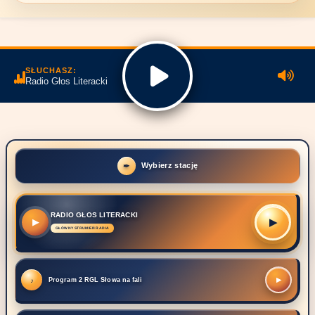
SŁUCHASZ:
Radio Głos Literacki
Wybierz stację
RADIO GŁOS LITERACKI
▶
▶
Program 2 RGL Słowa na fali