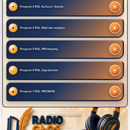
▶
Program 3 RGL Kultura i Sztuka
▶
Program 4 RGL Wybrane audycje
▶
Program 5 RGL PROmujemy
▶
Program 6 RGL Zagraniczne
▶
Program 7 RGL PREMIUM
Radio Głos Literacki
00:00 / 00:00