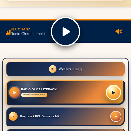
SŁUCHASZ:
Radio Głos Literacki
Wybierz stację
RADIO GŁOS LITERACKI
▶
▶
Program 2 RGL Słowa na fali