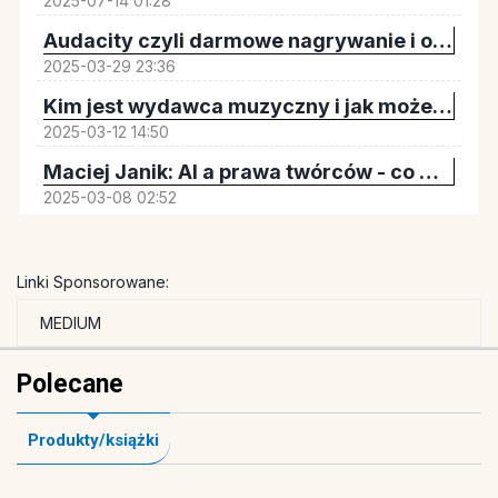
2025-07-14 01:28
Audacity czyli darmowe nagrywanie i obróbka dźwięku
2025-03-29 23:36
Kim jest wydawca muzyczny i jak może odmienić Twoją karierę? | Ania Laskowska Sony Music Publishing ZAiKS Akademia
2025-03-12 14:50
Maciej Janik: AI a prawa twórców - co musisz wiedzieć? Wywiad z prawnikiem | ZAiKS Akademia
2025-03-08 02:52
Jak bronić swoich praw autorskich? – Tantiemy, Licencje, Ai | ZAiKS Akademia
2024-02-15 00:11
Linki Sponsorowane:
MEDIUM
Polecane
Produkty/książki