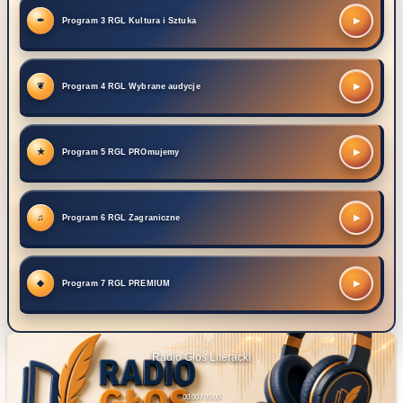
▶
Program 3 RGL Kultura i Sztuka
▶
Program 4 RGL Wybrane audycje
▶
Program 5 RGL PROmujemy
▶
Program 6 RGL Zagraniczne
▶
Program 7 RGL PREMIUM
Radio Głos Literacki
00:00 / 00:00