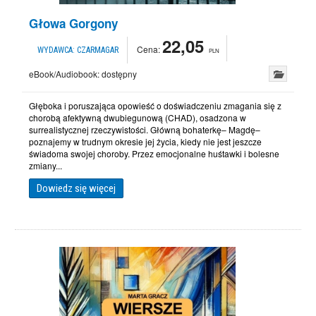
Głowa Gorgony
22,05
Cena:
WYDAWCA:
CZARMAGAR
PLN
eBook/Audiobook:
dostępny
Głęboka i poruszająca opowieść o doświadczeniu zmagania się z
chorobą afektywną dwubiegunową (CHAD), osadzona w
surrealistycznej rzeczywistości. Główną bohaterkę– Magdę–
poznajemy w trudnym okresie jej życia, kiedy nie jest jeszcze
świadoma swojej choroby. Przez emocjonalne huśtawki i bolesne
zmiany...
Dowiedz się więcej