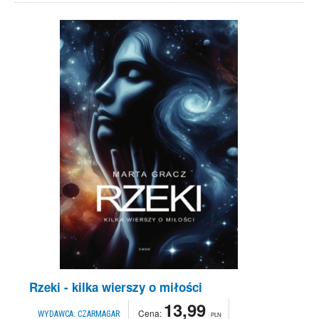
Rzeki - kilka wierszy o miłości
13,99
Cena:
WYDAWCA:
CZARMAGAR
PLN