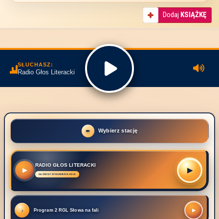
Dodaj
KSIĄŻKĘ
SŁUCHASZ:
Radio Głos Literacki
Wybierz stację
RADIO GŁOS LITERACKI
▶
▶
Program 2 RGL Słowa na fali