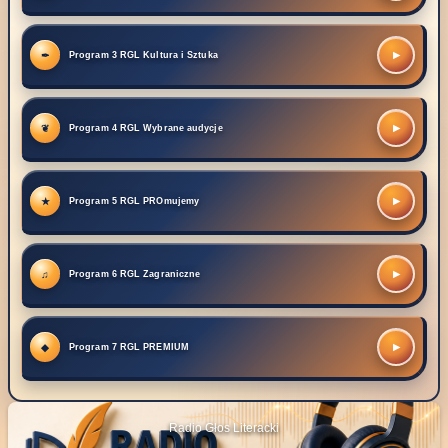
▶
Program 3 RGL Kultura i Sztuka
▶
Program 4 RGL Wybrane audycje
▶
Program 5 RGL PROmujemy
▶
Program 6 RGL Zagraniczne
▶
Program 7 RGL PREMIUM
Radio Głos Literacki