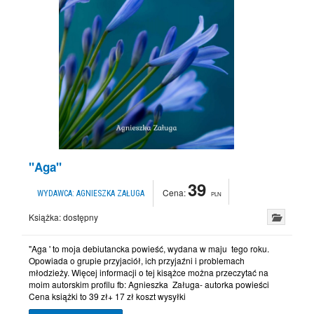
"Aga"
39
Cena:
WYDAWCA:
AGNIESZKA ZAŁUGA
PLN
Książka:
dostępny
"Aga ' to moja debiutancka powieść, wydana w maju tego roku.
Opowiada o grupie przyjaciół, ich przyjaźni i problemach
młodzieży. Więcej informacji o tej kisążce można przeczytać na
moim autorskim profilu fb: Agnieszka Załuga- autorka powieści
Cena książki to 39 zł+ 17 zł koszt wysyłki