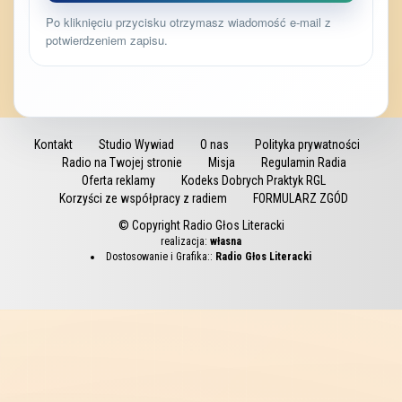
Po kliknięciu przycisku otrzymasz wiadomość e-mail z
potwierdzeniem zapisu.
Kontakt
Studio Wywiad
O nas
Polityka prywatności
Radio na Twojej stronie
Misja
Regulamin Radia
Oferta reklamy
Kodeks Dobrych Praktyk RGL
Korzyści ze współpracy z radiem
FORMULARZ ZGÓD
© Copyright Radio Głos Literacki
realizacja:
własna
Dostosowanie i Grafika::
Radio Głos Literacki