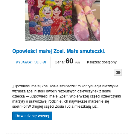
Opowieści małej Zosi. Małe smuteczki.
60
Cena:
Książka:
dostępny
WYDAWCA:
POLIGRAF
PLN
„Opowieści małej Zosi. Małe smuteczki” to kontynuacja niezwykle
wzruszającej historii dwóch rezolutnych dziewczynek z domu
dziecka — „Opowieści małej Zosi”. W pierwszej części dziewczynki
marzyły o prawdziwej rodzinie. Ich największe marzenie się
spełniło! W drugiej części Zosia i Jola mieszkają już...
Dowiedz się więcej