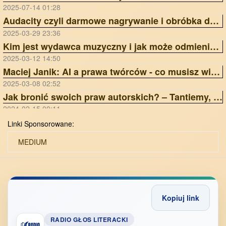
2025-07-14 01:28
Audacity czyli darmowe nagrywanie i obróbka dźwięku
2025-03-29 23:36
Kim jest wydawca muzyczny i jak może odmienić Twoją karierę? | Ania Laskowska Sony Music Publishing ZAiKS Akademia
2025-03-12 14:50
Maciej Janik: AI a prawa twórców - co musisz wiedzieć? Wywiad z prawnikiem | ZAiKS Akademia
2025-03-08 02:52
Jak bronić swoich praw autorskich? – Tantiemy, Licencje, Ai | ZAiKS Akademia
2024-02-15 00:11
Linki Sponsorowane:
MEDIUM
Kopiuj link
RADIO GŁOS LITERACKI