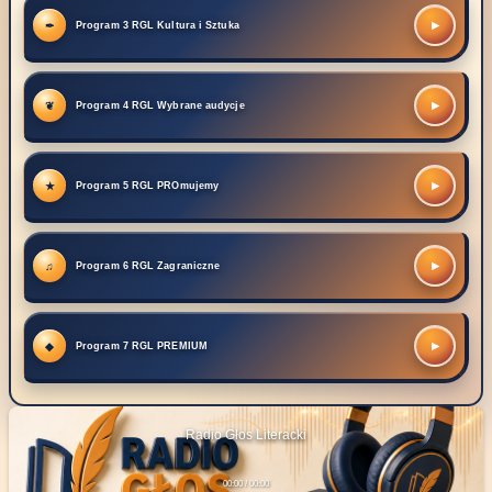
▶
Program 3 RGL Kultura i Sztuka
▶
Program 4 RGL Wybrane audycje
▶
Program 5 RGL PROmujemy
▶
Program 6 RGL Zagraniczne
▶
Program 7 RGL PREMIUM
Radio Głos Literacki
00:00 / 00:00