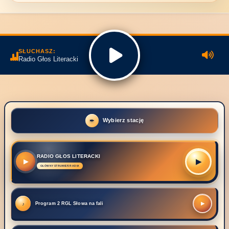
SŁUCHASZ:
Radio Głos Literacki
Wybierz stację
RADIO GŁOS LITERACKI
▶
▶
Program 2 RGL Słowa na fali