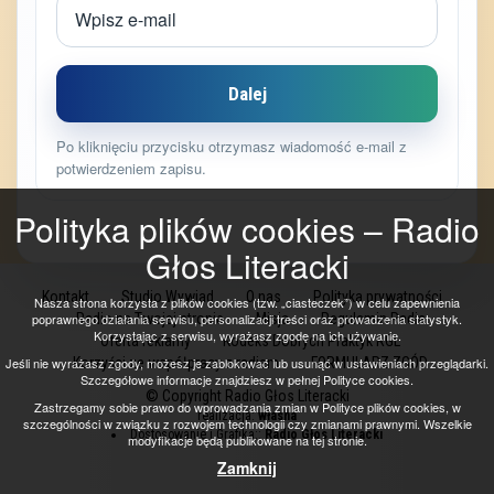
Dalej
Po kliknięciu przycisku otrzymasz wiadomość e-mail z
potwierdzeniem zapisu.
Polityka plików cookies – Radio
Głos Literacki
Kontakt
Studio Wywiad
O nas
Polityka prywatności
Nasza strona korzysta z plików cookies (tzw. „ciasteczek”) w celu zapewnienia
poprawnego działania serwisu, personalizacji treści oraz prowadzenia statystyk.
Radio na Twojej stronie
Misja
Regulamin Radia
Korzystając z serwisu, wyrażasz zgodę na ich używanie.
Oferta reklamy
Kodeks Dobrych Praktyk RGL
Jeśli nie wyrażasz zgody, możesz je zablokować lub usunąć w ustawieniach przeglądarki.
Korzyści ze współpracy z radiem
FORMULARZ ZGÓD
Szczegółowe informacje znajdziesz w pełnej Polityce cookies.
© Copyright Radio Głos Literacki
Zastrzegamy sobie prawo do wprowadzania zmian w Polityce plików cookies, w
realizacja:
własna
szczególności w związku z rozwojem technologii czy zmianami prawnymi. Wszelkie
Dostosowanie i Grafika::
Radio Głos Literacki
modyfikacje będą publikowane na tej stronie.
Zamknij