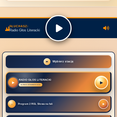
SŁUCHASZ:
Radio Głos Literacki
Wybierz stację
RADIO GŁOS LITERACKI
▶
▶
Program 2 RGL Słowa na fali