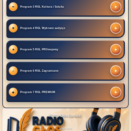
▶
Program 3 RGL Kultura i Sztuka
▶
Program 4 RGL Wybrane audycje
▶
Program 5 RGL PROmujemy
▶
Program 6 RGL Zagraniczne
▶
Program 7 RGL PREMIUM
Radio Głos Literacki
00:00 / 00:00