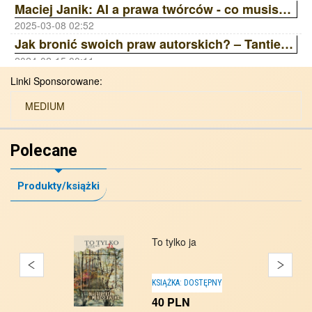
Maciej Janik: AI a prawa twórców - co musisz wiedzieć? Wywiad z prawnikiem | ZAiKS Akademia
2025-03-08 02:52
Jak bronić swoich praw autorskich? – Tantiemy, Licencje, Ai | ZAiKS Akademia
2024-02-15 00:11
Linki Sponsorowane:
MEDIUM
Polecane
Produkty/książki
To tylko ja
KSIĄŻKA:
DOSTĘPNY
40
PLN