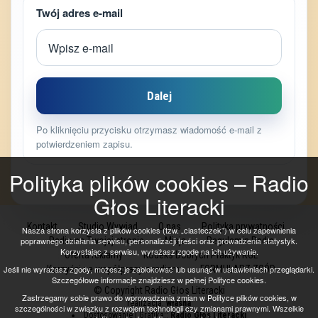
Twój adres e-mail
Dalej
Po kliknięciu przycisku otrzymasz wiadomość e-mail z
potwierdzeniem zapisu.
Polityka plików cookies – Radio
Głos Literacki
Kontakt
Studio Wywiad
O nas
Polityka prywatności
Nasza strona korzysta z plików cookies (tzw. „ciasteczek”) w celu zapewnienia
poprawnego działania serwisu, personalizacji treści oraz prowadzenia statystyk.
Radio na Twojej stronie
Misja
Regulamin Radia
Korzystając z serwisu, wyrażasz zgodę na ich używanie.
Oferta reklamy
Kodeks Dobrych Praktyk RGL
Jeśli nie wyrażasz zgody, możesz je zablokować lub usunąć w ustawieniach przeglądarki.
Korzyści ze współpracy z radiem
FORMULARZ ZGÓD
Szczegółowe informacje znajdziesz w pełnej Polityce cookies.
© Copyright Radio Głos Literacki
Zastrzegamy sobie prawo do wprowadzania zmian w Polityce plików cookies, w
realizacja:
własna
szczególności w związku z rozwojem technologii czy zmianami prawnymi. Wszelkie
Dostosowanie i Grafika::
Radio Głos Literacki