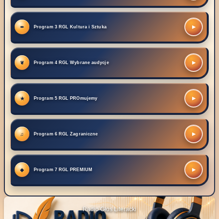
▶
Program 3 RGL Kultura i Sztuka
▶
Program 4 RGL Wybrane audycje
▶
Program 5 RGL PROmujemy
▶
Program 6 RGL Zagraniczne
▶
Program 7 RGL PREMIUM
Radio Głos Literacki