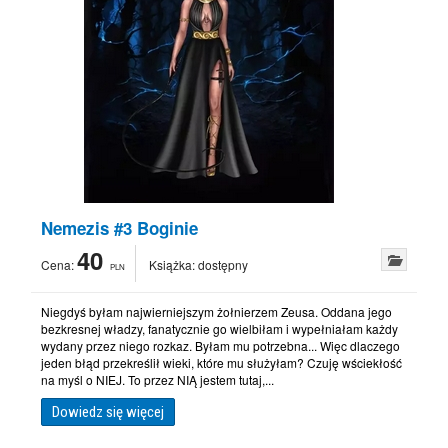
Nemezis #3 Boginie
40
Cena:
Książka:
dostępny
PLN
Niegdyś byłam najwierniejszym żołnierzem Zeusa. Oddana jego
bezkresnej władzy, fanatycznie go wielbiłam i wypełniałam każdy
wydany przez niego rozkaz. Byłam mu potrzebna... Więc dlaczego
jeden błąd przekreślił wieki, które mu służyłam? Czuję wściekłość
na myśl o NIEJ. To przez NIĄ jestem tutaj,...
Dowiedz się więcej