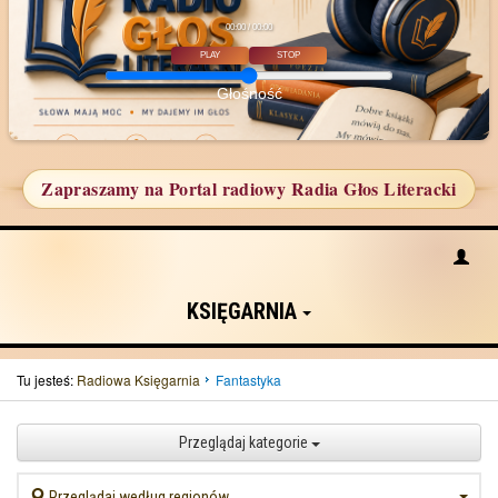
00:00 / 00:00
PLAY
STOP
Głośność
Zapraszamy na Portal radiowy Radia Głos Literacki
KSIĘGARNIA
Tu jesteś:
Radiowa Księgarnia
Fantastyka
Przeglądaj kategorie
Przeglądaj według regionów