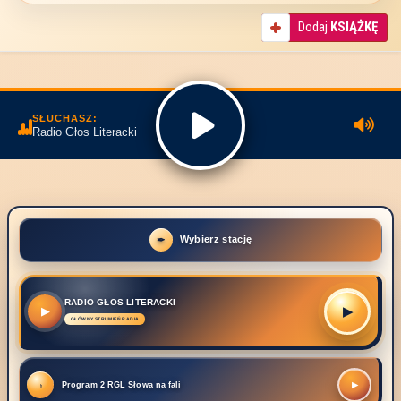
Dodaj
KSIĄŻKĘ
SŁUCHASZ:
Radio Głos Literacki
Wybierz stację
RADIO GŁOS LITERACKI
▶
▶
Program 2 RGL Słowa na fali