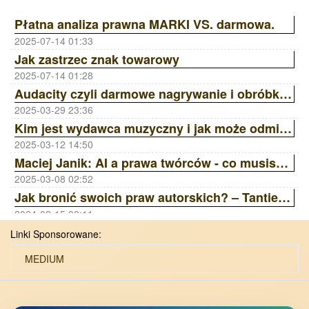
Płatna analiza prawna MARKI VS. darmowa.
2025-07-14 01:33
Jak zastrzec znak towarowy
2025-07-14 01:28
Audacity czyli darmowe nagrywanie i obróbka dźwięku
2025-03-29 23:36
Kim jest wydawca muzyczny i jak może odmienić Twoją karierę? | Ania Laskowska Sony Music Publishing ZAiKS Akademia
2025-03-12 14:50
Maciej Janik: AI a prawa twórców - co musisz wiedzieć? Wywiad z prawnikiem | ZAiKS Akademia
2025-03-08 02:52
Jak bronić swoich praw autorskich? – Tantiemy, Licencje, Ai | ZAiKS Akademia
2024-02-15 00:11
Linki Sponsorowane:
MEDIUM