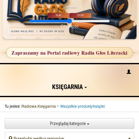
00:00 / 00:00
PLAY
STOP
Głośność
Zapraszamy na Portal radiowy Radia Głos Literacki
KSIĘGARNIA
Tu jesteś:
Radiowa Księgarnia
Wszystkie produkty/książki
Przeglądaj kategorie
Przeglądaj według regionów