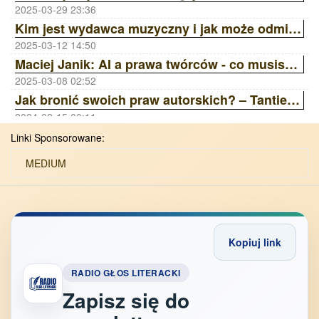
2025-03-29 23:36
Kim jest wydawca muzyczny i jak może odmienić Twoją karierę? | Ania Laskowska Sony Music Publishing ZAiKS Akademia
2025-03-12 14:50
Maciej Janik: AI a prawa twórców - co musisz wiedzieć? Wywiad z prawnikiem | ZAiKS Akademia
2025-03-08 02:52
Jak bronić swoich praw autorskich? – Tantiemy, Licencje, Ai | ZAiKS Akademia
2024-02-15 00:11
Linki Sponsorowane:
MEDIUM
Kopiuj link
RADIO GŁOS LITERACKI
Zapisz się do