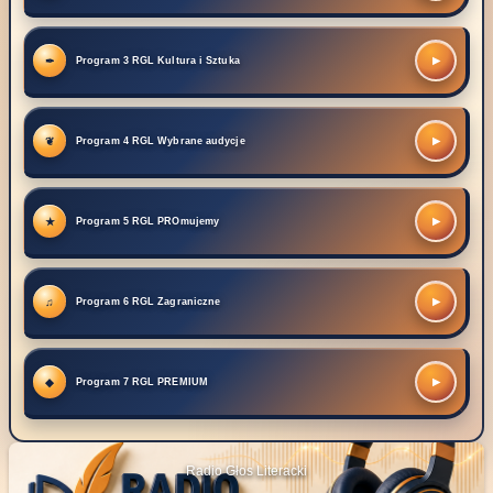
▶
Program 3 RGL Kultura i Sztuka
▶
Program 4 RGL Wybrane audycje
▶
Program 5 RGL PROmujemy
▶
Program 6 RGL Zagraniczne
▶
Program 7 RGL PREMIUM
Radio Głos Literacki