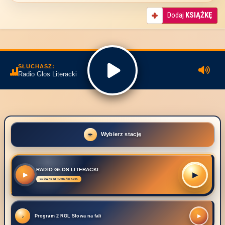
Dodaj
KSIĄŻKĘ
SŁUCHASZ:
Radio Głos Literacki
Wybierz stację
RADIO GŁOS LITERACKI
▶
▶
Program 2 RGL Słowa na fali