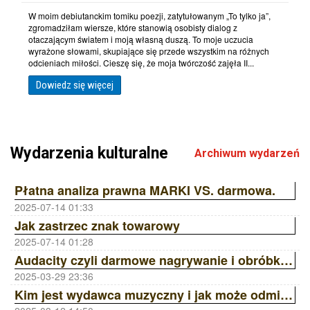
W moim debiutanckim tomiku poezji, zatytułowanym „To tylko ja”,
zgromadziłam wiersze, które stanowią osobisty dialog z
otaczającym światem i moją własną duszą. To moje uczucia
wyrażone słowami, skupiające się przede wszystkim na różnych
odcieniach miłości. Cieszę się, że moja twórczość zajęła II...
Dowiedz się więcej
Wydarzenia kulturalne
Archiwum wydarzeń
Płatna analiza prawna MARKI VS. darmowa.
2025-07-14 01:33
Jak zastrzec znak towarowy
2025-07-14 01:28
Audacity czyli darmowe nagrywanie i obróbka dźwięku
2025-03-29 23:36
Kim jest wydawca muzyczny i jak może odmienić Twoją karierę? | Ania Laskowska Sony Music Publishing ZAiKS Akademia