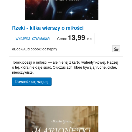
Rzeki - kilka wierszy o miłości
13,99
Cena:
WYDAWCA:
CZARMAGAR
PLN
eBook/Audiobook:
dostępny
Tomik poezji o miłości — ale nie tej z kartki walentynkowej. Raczej
o tej, która nie daje spać. O uczuciach, które bywają trudne, ciche,
nieoczywiste.
Dowiedz się więcej