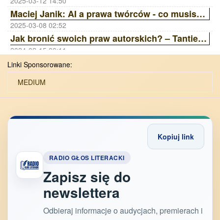
2025-03-12 14:50
Maciej Janik: AI a prawa twórców - co musisz wiedzieć? Wywiad z prawnikiem | ZAiKS Akademia
2025-03-08 02:52
Jak bronić swoich praw autorskich? – Tantiemy, Licencje, Ai | ZAiKS Akademia
2024-02-15 00:11
Linki Sponsorowane:
MEDIUM
Kopiuj link
RADIO GŁOS LITERACKI
Zapisz się do
newslettera
Odbieraj informacje o audycjach, premierach i