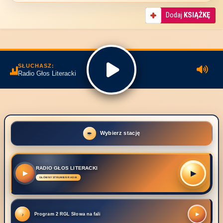
Dodaj
KSIĄŻKĘ
SŁUCHASZ:
Radio Głos Literacki
Wybierz stację
RADIO GŁOS LITERACKI
▶
▶
Program 2 RGL Słowa na fali