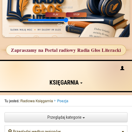
00:00 / 00:00
PLAY
STOP
Głośność
Zapraszamy na Portal radiowy Radia Głos Literacki
KSIĘGARNIA
Tu jesteś:
Radiowa Księgarnia
Poezja
Przeglądaj kategorie
Przeglądaj według regionów