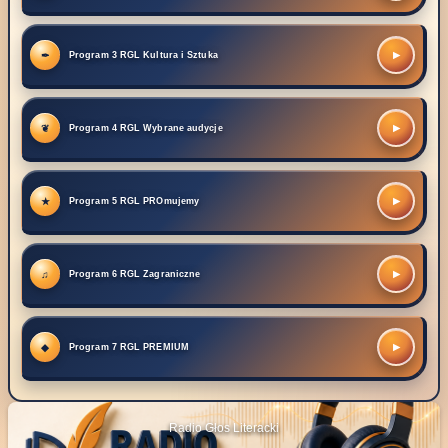
▶
Program 3 RGL Kultura i Sztuka
▶
Program 4 RGL Wybrane audycje
▶
Program 5 RGL PROmujemy
▶
Program 6 RGL Zagraniczne
▶
Program 7 RGL PREMIUM
Radio Głos Literacki