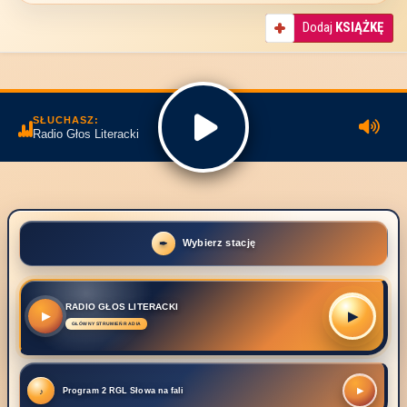
Dodaj
KSIĄŻKĘ
SŁUCHASZ:
Radio Głos Literacki
Wybierz stację
RADIO GŁOS LITERACKI
▶
▶
Program 2 RGL Słowa na fali