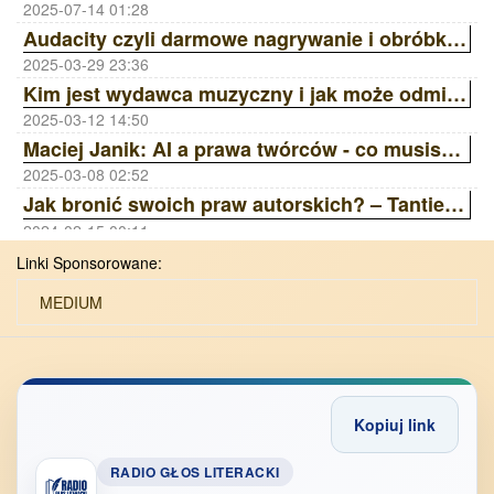
2025-07-14 01:28
Audacity czyli darmowe nagrywanie i obróbka dźwięku
2025-03-29 23:36
Kim jest wydawca muzyczny i jak może odmienić Twoją karierę? | Ania Laskowska Sony Music Publishing ZAiKS Akademia
2025-03-12 14:50
Maciej Janik: AI a prawa twórców - co musisz wiedzieć? Wywiad z prawnikiem | ZAiKS Akademia
2025-03-08 02:52
Jak bronić swoich praw autorskich? – Tantiemy, Licencje, Ai | ZAiKS Akademia
2024-02-15 00:11
Linki Sponsorowane:
MEDIUM
Kopiuj link
RADIO GŁOS LITERACKI