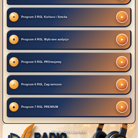
▶
Program 3 RGL Kultura i Sztuka
▶
Program 4 RGL Wybrane audycje
▶
Program 5 RGL PROmujemy
▶
Program 6 RGL Zagraniczne
▶
Program 7 RGL PREMIUM
Radio Głos Literacki