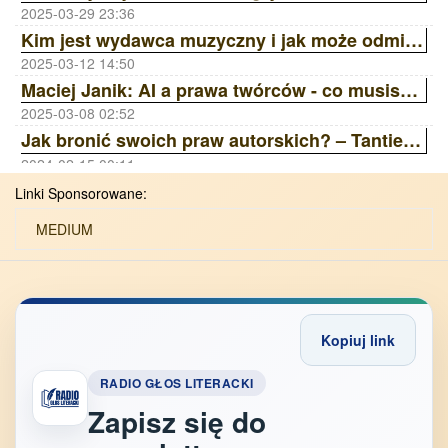
2025-03-29 23:36
Kim jest wydawca muzyczny i jak może odmienić Twoją karierę? | Ania Laskowska Sony Music Publishing ZAiKS Akademia
2025-03-12 14:50
Maciej Janik: AI a prawa twórców - co musisz wiedzieć? Wywiad z prawnikiem | ZAiKS Akademia
2025-03-08 02:52
Jak bronić swoich praw autorskich? – Tantiemy, Licencje, Ai | ZAiKS Akademia
2024-02-15 00:11
Linki Sponsorowane:
MEDIUM
Kopiuj link
RADIO GŁOS LITERACKI
Zapisz się do