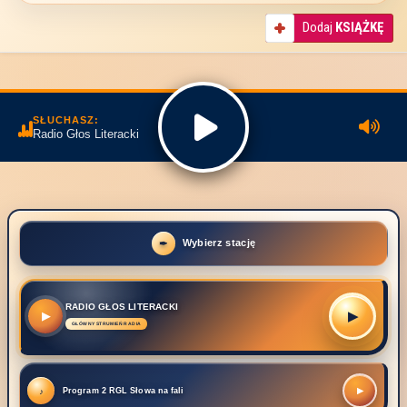
Dodaj
KSIĄŻKĘ
SŁUCHASZ:
Radio Głos Literacki
Wybierz stację
RADIO GŁOS LITERACKI
▶
▶
Program 2 RGL Słowa na fali