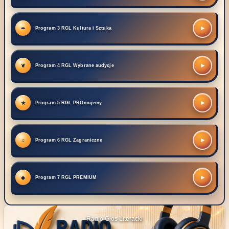
▶
Program 3 RGL Kultura i Sztuka
▶
Program 4 RGL Wybrane audycje
▶
Program 5 RGL PROmujemy
▶
Program 6 RGL Zagraniczne
▶
Program 7 RGL PREMIUM
Radio Głos Literacki