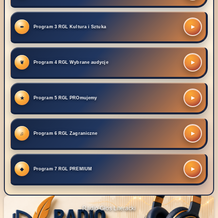
▶
Program 3 RGL Kultura i Sztuka
▶
Program 4 RGL Wybrane audycje
▶
Program 5 RGL PROmujemy
▶
Program 6 RGL Zagraniczne
▶
Program 7 RGL PREMIUM
Radio Głos Literacki