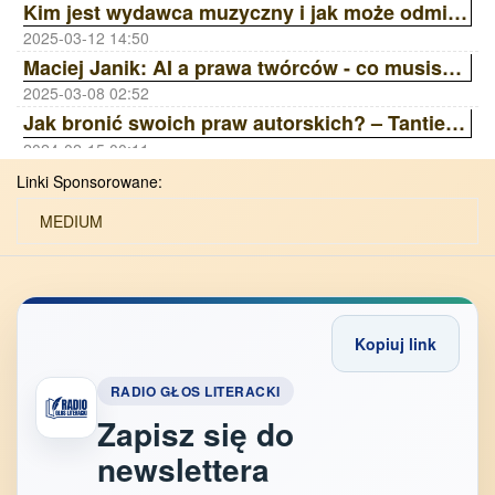
Kim jest wydawca muzyczny i jak może odmienić Twoją karierę? | Ania Laskowska Sony Music Publishing ZAiKS Akademia
2025-03-12 14:50
Maciej Janik: AI a prawa twórców - co musisz wiedzieć? Wywiad z prawnikiem | ZAiKS Akademia
2025-03-08 02:52
Jak bronić swoich praw autorskich? – Tantiemy, Licencje, Ai | ZAiKS Akademia
2024-02-15 00:11
Linki Sponsorowane:
MEDIUM
Kopiuj link
RADIO GŁOS LITERACKI
Zapisz się do
newslettera