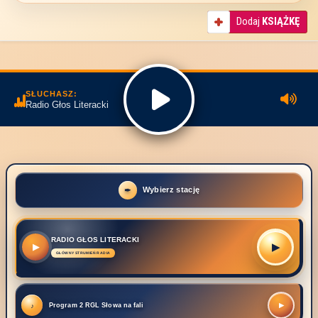
Dodaj
KSIĄŻKĘ
SŁUCHASZ:
Radio Głos Literacki
Wybierz stację
RADIO GŁOS LITERACKI
▶
▶
Program 2 RGL Słowa na fali