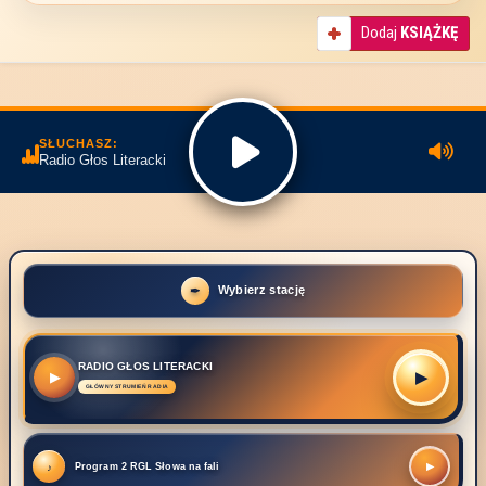
Dodaj
KSIĄŻKĘ
SŁUCHASZ:
Radio Głos Literacki
Wybierz stację
RADIO GŁOS LITERACKI
▶
▶
Program 2 RGL Słowa na fali