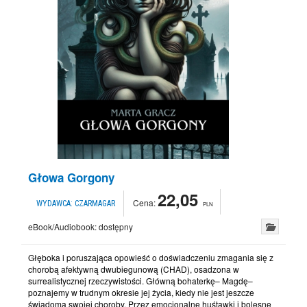
Głowa Gorgony
22,05
Cena:
WYDAWCA:
CZARMAGAR
PLN
eBook/Audiobook:
dostępny
Głęboka i poruszająca opowieść o doświadczeniu zmagania się z
chorobą afektywną dwubiegunową (CHAD), osadzona w
surrealistycznej rzeczywistości. Główną bohaterkę– Magdę–
poznajemy w trudnym okresie jej życia, kiedy nie jest jeszcze
świadoma swojej choroby. Przez emocjonalne huśtawki i bolesne