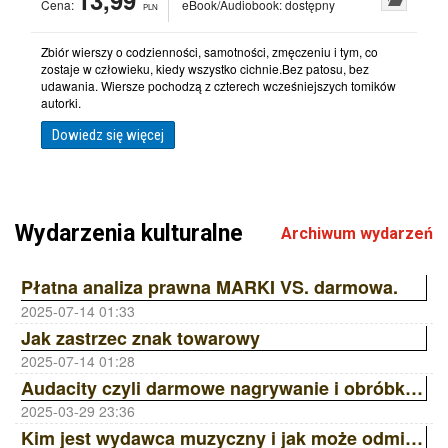
13,99
Cena:
eBook/Audiobook:
dostępny
PLN
Zbiór wierszy o codzienności, samotności, zmęczeniu i tym, co
zostaje w człowieku, kiedy wszystko cichnie.Bez patosu, bez
udawania. Wiersze pochodzą z czterech wcześniejszych tomików
autorki.
Dowiedz się więcej
Wydarzenia kulturalne
Archiwum wydarzeń
Płatna analiza prawna MARKI VS. darmowa.
2025-07-14 01:33
Jak zastrzec znak towarowy
2025-07-14 01:28
Audacity czyli darmowe nagrywanie i obróbka dźwięku
2025-03-29 23:36
Kim jest wydawca muzyczny i jak może odmienić Twoją karierę? | Ania Laskowska Sony Music Publishing ZAiKS Akademia