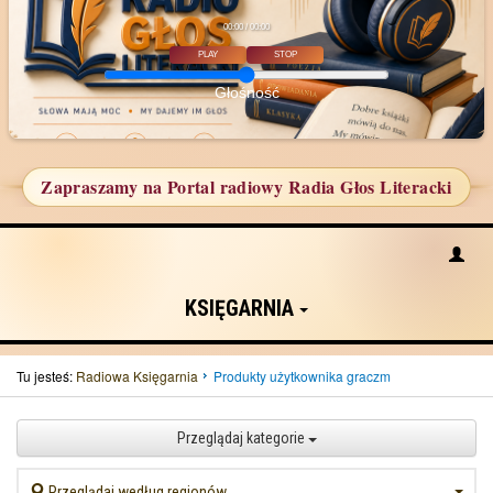
00:00 / 00:00
PLAY
STOP
Głośność
Zapraszamy na Portal radiowy Radia Głos Literacki
KSIĘGARNIA
Tu jesteś:
Radiowa Księgarnia
Produkty użytkownika graczm
Przeglądaj kategorie
Przeglądaj według regionów