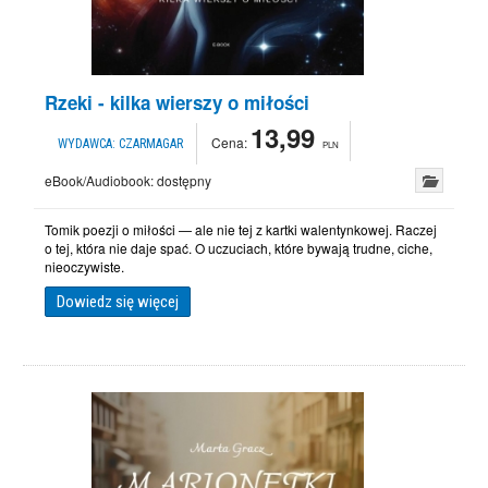
Rzeki - kilka wierszy o miłości
13,99
Cena:
WYDAWCA:
CZARMAGAR
PLN
eBook/Audiobook:
dostępny
Tomik poezji o miłości — ale nie tej z kartki walentynkowej. Raczej
o tej, która nie daje spać. O uczuciach, które bywają trudne, ciche,
nieoczywiste.
Dowiedz się więcej