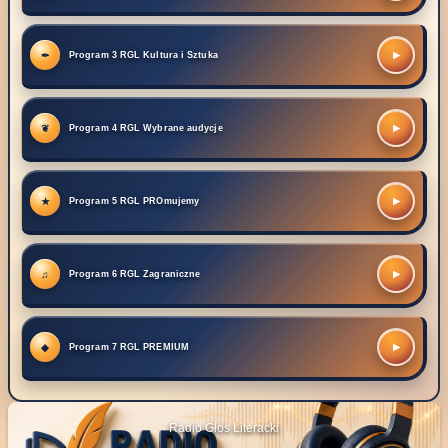
▶
Program 3 RGL Kultura i Sztuka
▶
Program 4 RGL Wybrane audycje
▶
Program 5 RGL PROmujemy
▶
Program 6 RGL Zagraniczne
▶
Program 7 RGL PREMIUM
Radio Głos Literacki