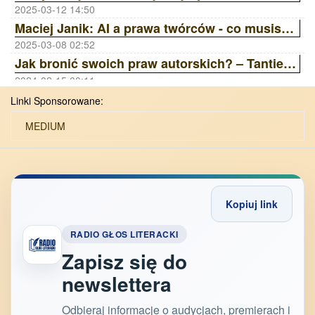
2025-03-12 14:50
Maciej Janik: AI a prawa twórców - co musisz wiedzieć? Wywiad z prawnikiem | ZAiKS Akademia
2025-03-08 02:52
Jak bronić swoich praw autorskich? – Tantiemy, Licencje, Ai | ZAiKS Akademia
2024-02-15 00:11
Linki Sponsorowane:
MEDIUM
Kopiuj link
RADIO GŁOS LITERACKI
Zapisz się do
newslettera
Odbieraj informacje o audycjach, premierach i