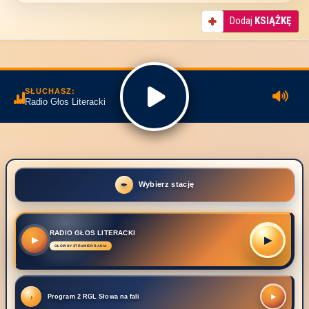
Dodaj
KSIĄŻKĘ
SŁUCHASZ:
Radio Głos Literacki
Wybierz stację
RADIO GŁOS LITERACKI
▶
▶
Program 2 RGL Słowa na fali