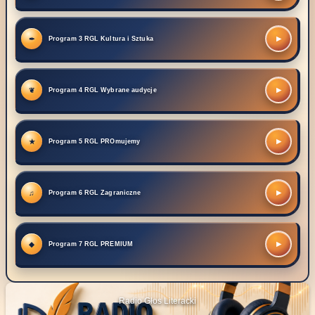
▶
Program 3 RGL Kultura i Sztuka
▶
Program 4 RGL Wybrane audycje
▶
Program 5 RGL PROmujemy
▶
Program 6 RGL Zagraniczne
▶
Program 7 RGL PREMIUM
Radio Głos Literacki