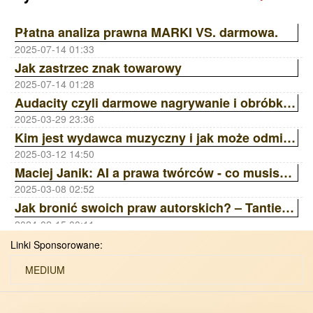
Płatna analiza prawna MARKI VS. darmowa.
2025-07-14 01:33
Jak zastrzec znak towarowy
2025-07-14 01:28
Audacity czyli darmowe nagrywanie i obróbka dźwięku
2025-03-29 23:36
Kim jest wydawca muzyczny i jak może odmienić Twoją karierę? | Ania Laskowska Sony Music Publishing ZAiKS Akademia
2025-03-12 14:50
Maciej Janik: AI a prawa twórców - co musisz wiedzieć? Wywiad z prawnikiem | ZAiKS Akademia
2025-03-08 02:52
Jak bronić swoich praw autorskich? – Tantiemy, Licencje, Ai | ZAiKS Akademia
2024-02-15 00:11
Linki Sponsorowane:
MEDIUM