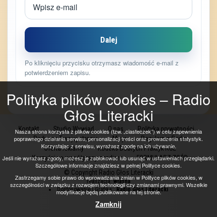
Dalej
Po kliknięciu przycisku otrzymasz wiadomość e-mail z
potwierdzeniem zapisu.
Polityka plików cookies – Radio
Głos Literacki
Kontakt
Studio Wywiad
O nas
Polityka prywatności
Nasza strona korzysta z plików cookies (tzw. „ciasteczek”) w celu zapewnienia
poprawnego działania serwisu, personalizacji treści oraz prowadzenia statystyk.
Radio na Twojej stronie
Misja
Regulamin Radia
Korzystając z serwisu, wyrażasz zgodę na ich używanie.
Oferta reklamy
Kodeks Dobrych Praktyk RGL
Jeśli nie wyrażasz zgody, możesz je zablokować lub usunąć w ustawieniach przeglądarki.
Korzyści ze współpracy z radiem
FORMULARZ ZGÓD
Szczegółowe informacje znajdziesz w pełnej Polityce cookies.
© Copyright Radio Głos Literacki
Zastrzegamy sobie prawo do wprowadzania zmian w Polityce plików cookies, w
realizacja:
własna
szczególności w związku z rozwojem technologii czy zmianami prawnymi. Wszelkie
Dostosowanie i Grafika::
Radio Głos Literacki
modyfikacje będą publikowane na tej stronie.
Zamknij